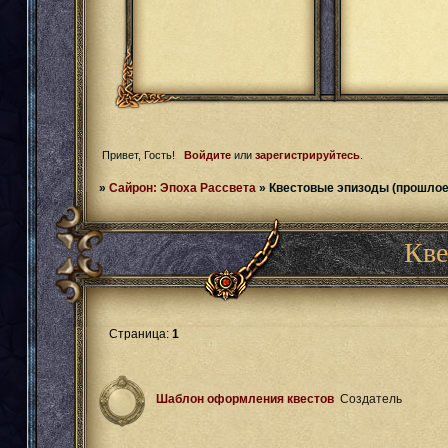
Привет, Гость!
Войдите
или
зарегистрируйтесь
.
»
Сайрон: Эпоха Рассвета
»
Квестовые эпизоды (прошлое
Кве
Страница:
1
Шаблон оформления квестов
Создатель