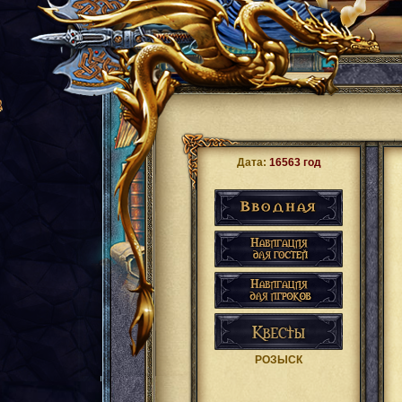
Дата:
16563 год
РОЗЫСК