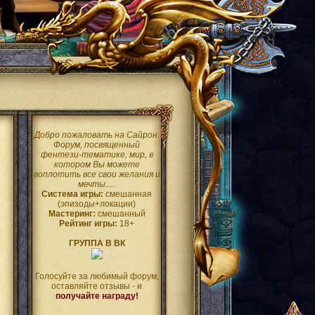
Добро пожаловать на Сайрон.
Форум, посвященный
фентези-тематике, мир, в
котором Вы можете
воплотить все свои желания и
мечты.....
Система игры:
смешанная
(эпизоды+локации)
Мастеринг:
смешанный
Рейтинг игры:
18+
ГРУППА В ВК
Голосуйте за любимый форум,
оставляйте отзывы - и
получайте награду!