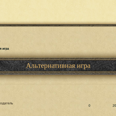
.
я игра
Альтернативная игра
оздатель
0
2