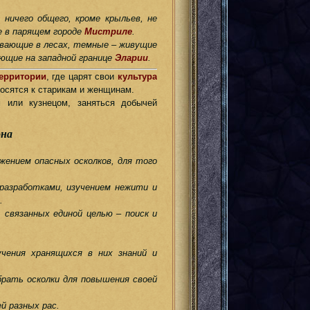
 ничего общего, кроме крыльев, не
е в парящем городе
Мистриле
.
ивающие в лесах, темные – живущие
ающие на западной границе
Эларии
.
ерритории
, где царят свои
культура
носятся к старикам и женщинам.
м или кузнецом, заняться добычей
она
жением опасных осколков, для того
разработками, изучением нежити и
.
 связанных единой целью – поиск и
чения хранящихся в них знаний и
брать осколки для повышения своей
й разных рас.