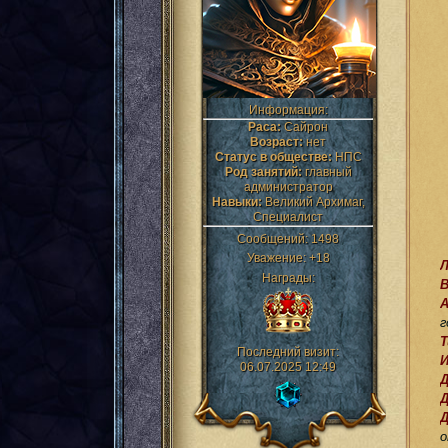
Информация:
Раса:
Сайрон
Возраст:
нет
Статус в обществе:
НПС
Род занятий:
главный
администратор
Навыки:
Великий Архимаг,
Специалист
Сообщений:
1498
Уважение:
+18
Награды:
А
г
Т
Последний визит:
И
06.07.2025 12:49
о