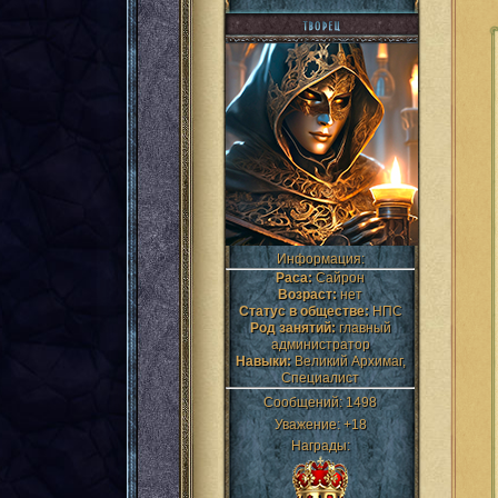
Информация:
Раса:
Сайрон
Возраст:
нет
Статус в обществе:
НПС
Род занятий:
главный
администратор
Навыки:
Великий Архимаг,
Специалист
Сообщений:
1498
Уважение:
+18
Награды: