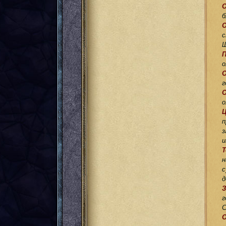
б
О
с
Ш
П
о
О
г
о
Ц
п
з
и
Т
н
с
д
г
С
О