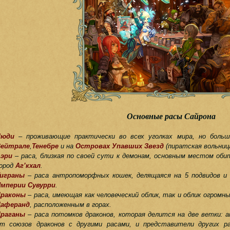
Основные расы Сайрона
Люди
– проживающие практически во всех уголках мира, но боль
Вейтрале
,
Тенебре
и на
Островах Упавших Звезд
(пиратская вольниц
эри
– раса, близкая по своей сути к демонам, основным местом об
ород
Аг’кхал
.
играны
– раса антропоморфных кошек, делящаяся на 5 подвидов и
мперии Сувурри
.
Драконы
– раса, имеющая как человеческий облик, так и облик огром
Даферанд
, расположенным в горах.
Драганы
– раса потомков драконов, которая делится на две ветки:
т союзов драконов с другими расами, и представители других ра