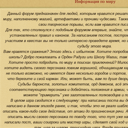
Информация по миру
Данный форум предназначен для людей, которым нравится решат
миру, наполненному магией, артефактами и прочими чудесами. Так
свои творческие порывы, если вам нравится пис
Для тех, кто столкнулся с подобным форумом впервые, знайте, чт
установленных правил и канонов. За написанием постов, построе
участием в квестах вы не только интересно проведете время, но и
судьбу этого мира.
Вам нравятся сражения? Этого здесь с избытком. Хотите попробова
школы? Добро пожаловать в Орден Радуги или Школу Магии, там
Хотите просто побродить по миру в поисках приключений? Мил
хотите видеть своего персонажа ловким воришкой, обчищающим к
не только возможно, но имеется даже несколько городов и портов,
что берегите и свой карман. Или, может быть, вам по душе двор
Судьбы баронств, золотых комитетов, орд демонов, всё эт
соответствующего персонажа и добейтесь положения в армии, ч
можете "примерить" уже заготовленных полководцев и по
В целом игра сводится к следующему: при написании поста вы 
написано в данном эпизоде ранее, и так, чтобы это не рвало шабло
описать какое-либо свое действие, от атаки до произнесения речи.
описать мысли своего персонажа по поводу того, что тут уже на
написали пост, ваши соигроки или мастер игры, сделает свой ход
так, шаг за шагом, происходит игра. Вроде пошаго