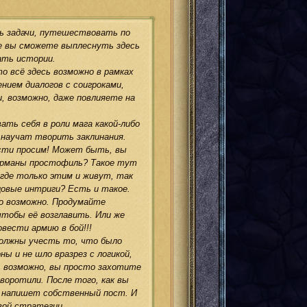
ь задачи, путешествовать по
же вы сможете выплеснуть здесь
ать истории.
о всё здесь возможно в рамках
нием диалогов с соигроками,
, возможно, даже повлияете на
ть себя в роли мага какой-либо
 научат творить заклинания.
ости просим! Может быть, вы
арманы простофиль? Такое тут
 где только этим и живут, так
цовые интриги? Есть и такое.
о возможно. Продумайте
тобы её возглавить. Или же
вести армию в бой!!!
должны учесть то, что было
ны и не шло вразрез с логикой,
 А возможно, вы просто захотите
воротили. После того, как вы
 и напишет собственный пост. И
вой стратегии.