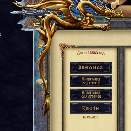
Дата:
16563 год
РОЗЫСК