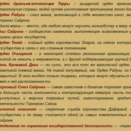
Орден братьев-меченосцев Терры
– рыцарский орден провоз
лагополучия страны людей путём уничтожения противников этого бла
рден Радуги
– союз магов, включающий в себя множество школ, ак
транах Сайрона.
кола магии — место, где любого могут научить волшебству в меру е
сы Сайрона
– сообщество наемников, выполняющее всевозможные ф
храны целых государств.
рден Теней
– тайный орден королевства Элария, на плечах которо
осударства в связи с его сложным положением.
Орден Очищения
– в некоторой степени религиозная организация
хотой на нежить и некромантов, а с другой поддерживающая хрупкий 
епь Кровавой Дани
— по сути, это все тот же магический орден,
рактикой темной магии. Не такой популярный, как Орден Радуги, но 
акрытый. В него входят только тиграны, которые могут обучаться 
мея к ней расположенности.
орговый Союз Сайрона
— самая известная и богатая торговая орга
а большую часть континента и контролирующая немалую часть тов
ухопутных и морских торговых путей, инвестирование, креди
еятельности Торгового Союза.
Золотой комитет
— секретная служба королевства Даферанд, 
осударства и по праву считается одной из самых компетентных ор
айроне.
тделение по охранению государственной безопасности
— секрет