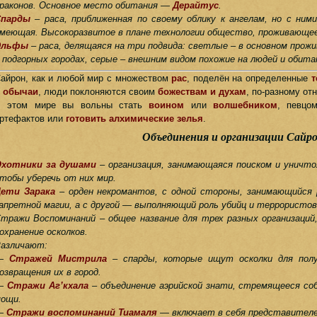
раконов. Основное место обитания —
Дерайтус
.
Спарды
– раса, приближенная по своему облику к ангелам, но с ними
меющая. Высокоразвитое в плане технологии общество, проживающе
Эльфы
– раса, делящаяся на три подвида: светлые – в основном прож
 подгорных городах, серые – внешним видом похожие на людей и обит
айрон, как и любой мир с множеством
рас
, поделён на определенные
т
 обычаи
, люди поклоняются своим
божествам и духам
, по-разному от
В этом мире вы вольны стать
воином
или
волшебником
, певцо
ртефактов или
готовить алхимические зелья
.
Объединения и организации Сайр
хотники за душами
– организация, занимающаяся поиском и уничто
тобы уберечь от них мир.
ети Зарака
– орден некромантов, с одной стороны, занимающийся 
апретной магии, а с другой — выполняющий роль убийц и террористов
тражи Воспоминаний – общее название для трех разных организаций,
охранение осколков.
азличают:
—
Стражей Мистрила
– спарды, которые ищут осколки для полу
озвращения их в город.
—
Стражи Аг’кхала
– объединение аэрийской знати, стремящееся со
ощи.
—
Стражи воспоминаний Тиамаля
— включает в себя представителе