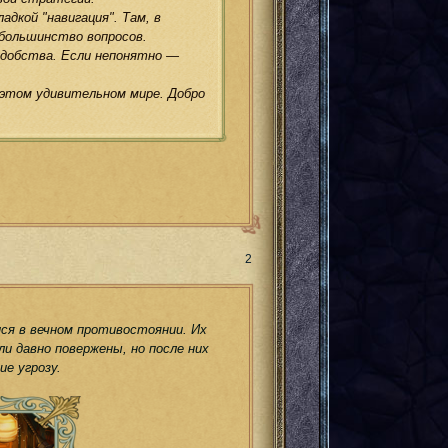
дкой "навигация". Там, в
ольшинство вопросов.
удобства. Если непонятно —
этом удивительном мире. Добро
Поделиться
2
ся в вечном противостоянии. Их
и давно повержены, но после них
ие угрозу.