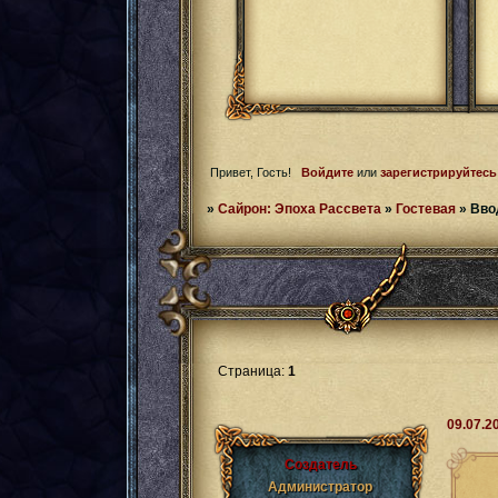
Привет, Гость!
Войдите
или
зарегистрируйтесь
»
Сайрон: Эпоха Рассвета
»
Гостевая
»
Вво
Страница:
1
09.07.2
Создатель
Администратор