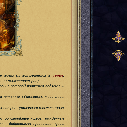
ше всего их встречается в
Терре
,
а со множеством рас).
итания которой является подземный
 в основном обитающая в песчаной
ных ящеров, управляет королевством
 антропоморфные ящеры, рожденные
с – добровольно принявшие кровь