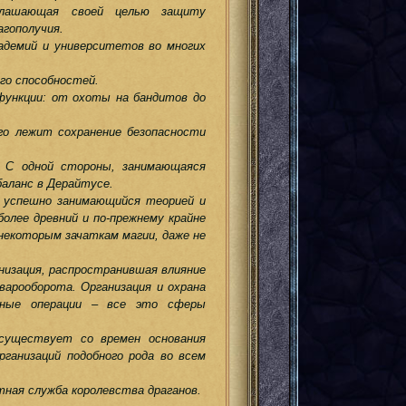
глашающая своей целью защиту
гополучия.
адемий и университетов во многих
го способностей.
ункции: от охоты на бандитов до
го лежит сохранение безопасности
. С одной стороны, занимающаяся
баланс в Дерайтусе.
 успешно занимающийся теорией и
более древний и по-прежнему крайне
некоторым зачаткам магии, даже не
низация, распространившая влияние
арооборота. Организация и охрана
тные операции – все это сферы
существует со времен основания
ганизаций подобного рода во всем
ная служба королевства драганов.