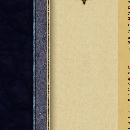
д
и
в
С
и
а
О
ч
Д
з
С
с
Р
в
м