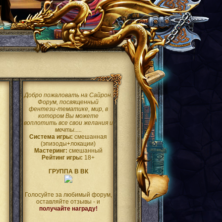
Добро пожаловать на Сайрон.
Форум, посвященный
фентези-тематике, мир, в
котором Вы можете
воплотить все свои желания и
мечты.....
Система игры:
смешанная
(эпизоды+локации)
Мастеринг:
смешанный
Рейтинг игры:
18+
ГРУППА В ВК
Голосуйте за любимый форум,
оставляйте отзывы - и
получайте награду!