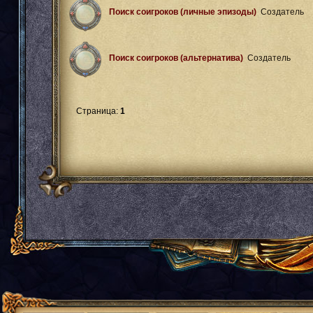
Поиск соигроков (личные эпизоды)
Создатель
Поиск соигроков (альтернатива)
Создатель
Страница:
1