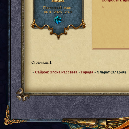
Вопросы к ад
0
Последний визит:
06.07.2025 12:49
Страница:
1
»
Сайрон: Эпоха Рассвета
»
Города
»
Эльрат (Элария)