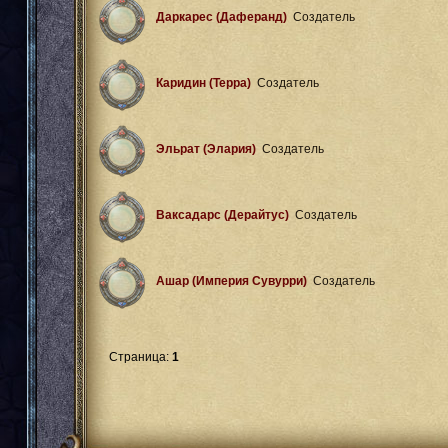
Даркарес (Даферанд)
Создатель
Каридин (Терра)
Создатель
Эльрат (Элария)
Создатель
Ваксадарс (Дерайтус)
Создатель
Ашар (Империя Сувурри)
Создатель
Страница:
1