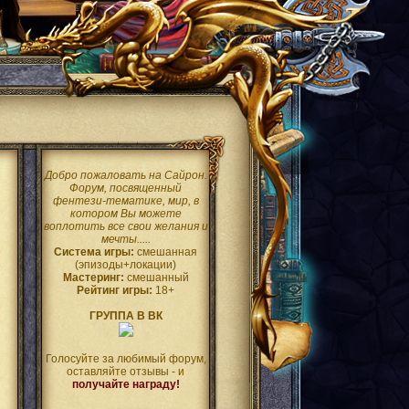
Добро пожаловать на Сайрон.
Форум, посвященный
фентези-тематике, мир, в
котором Вы можете
воплотить все свои желания и
мечты.....
Система игры:
смешанная
(эпизоды+локации)
Мастеринг:
смешанный
Рейтинг игры:
18+
ГРУППА В ВК
Голосуйте за любимый форум,
оставляйте отзывы - и
получайте награду!