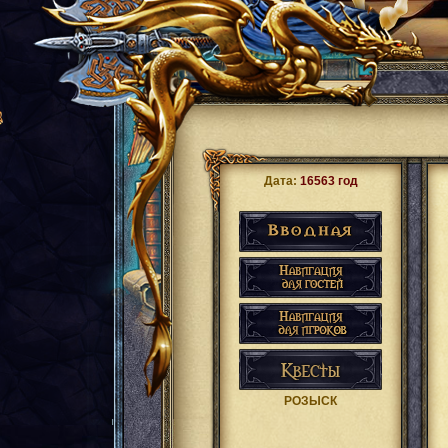
Дата:
16563 год
РОЗЫСК