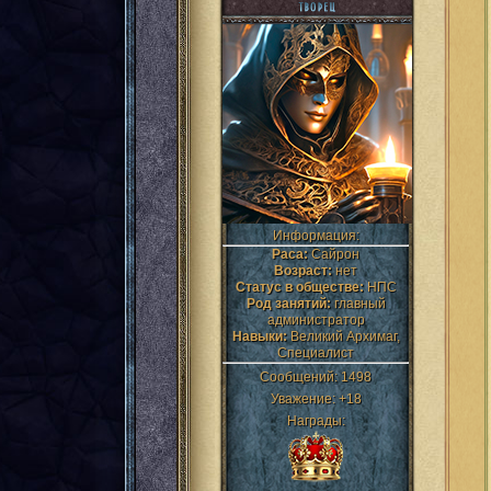
Информация:
Раса:
Сайрон
Возраст:
нет
Статус в обществе:
НПС
Род занятий:
главный
администратор
Навыки:
Великий Архимаг,
Специалист
Сообщений:
1498
Уважение:
+18
Награды: