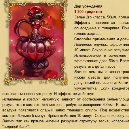
Дар убеждения
1 300 кредитов
Зелье 2го класса. 50мл. Колба
Эффект:
появляется возмо
собеседника и товарища. При
голове жертвы.
Способы применения и дозы
Принятие внутрь:
эффективн
10 минут. Сохранение результа
Использование в качестве
эффективная доза 50мл. Врем
результата до 3х часов.
Важно:
чем выше концентрац
нужно съесть для получен
допустимой величине добавки
укуса/глотка. Если концент
вызывает мгновенную рвоту. И эффект не действует.
Испарение в воздух:
напрямую зависит от соотношения зелье/площ
результата в комнате 5х5 метров, требуется испарение 800мл. Вызыв
воздухе появляется слабый запах тлеющих опилок. Под воздейств
комнате больше 5 минут. Время действия 10 минут. Сохранение результ
Важно:
так как прямое кипение разрушит структуру зелья, испарен
"водяной бани".