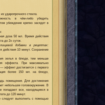
 из ударопрочного стекла.
жность в чём-либо убедить
том убеждение крепко засядет в
:
ая доза 50 мл. Время действия
та до 2х суток.
 пищевой добавки в рецептах:
я действия 10 минут. Сохранение
ия зелья в блюде, тем меньше
ия эффекта. При максимально
 — эффект достигается с первого
рация более 150 мл. на блюдо,
адь помещения. Для достижения
ает небольшое головокружение. В
ие попадают все, находящиеся в
ата до 120 минут.
ие следует выполнить с помощью