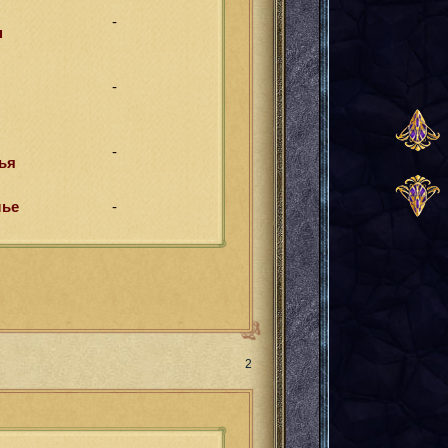
-
н
-
-
ья
лье
-
Поделиться
2