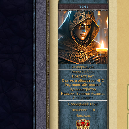
Информация:
Раса:
Сайрон
Возраст:
нет
Статус в обществе:
НПС
Род занятий:
главный
администратор
Навыки:
Великий Архимаг,
Специалист
Сообщений:
1498
Уважение:
+18
Награды: