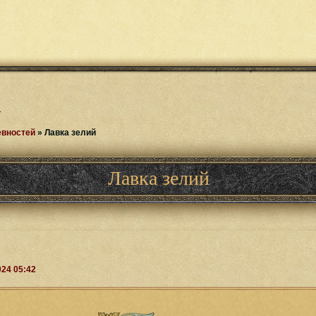
.
евностей
»
Лавка зелий
Лавка зелий
024 05:42