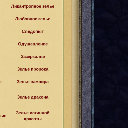
Ликантропное зелье
Любовное зелье
Следопыт
Одушевление
Зазеркалье
Зелье пророка
е
Зелье вампира
Зелье дракона
Зелье истинной
ние
красоты