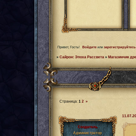
Привет, Гость!
Войдите
или
зарегистрируйтесь
»
Сайрон: Эпоха Рассвета
»
Магазинчик др
Страница:
1
2
»
11.07.2
Создатель
Администратор