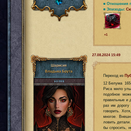
■ Отношения 
■ Эпизоды:
С
+1
27.08.2024 15:49
Шарисия
Владыка Брута
Переход из
Пу
12 Белума 165
Риса мило улы
подобное мож
правильные и 
раз им дорогу
говорить. Хотя
многое. Внешн
ловить детали.
бы спросить, н