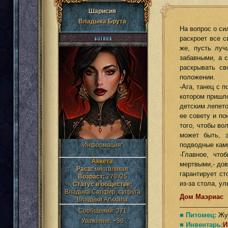
Шарисия
Владыка Брута
На вопрос о си
раскроет все с
же, пусть луч
забавными, а 
раскрывать св
положении.
-Ага, танец с 
котором пришло
детским лепето
ее совету и по
того, чтобы в
может быть, 
подводные кам
Информация:
-Главное, что
Анкета
мертвыми,- дов
Раса:
многоликая
гарантирует ст
Возраст:
270 /25
из-за стола, ул
Статус в обществе:
Владыка Сапфир, супруга
Дом Маэриас
Владыки Аг’кхала
Сообщений:
371
■ Питомец:
Жук
Уважение:
+36
■ Инвентарь:
И