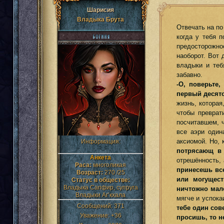
Шарисия
Владыка Брута
Отвечать на по
когда у тебя 
предосторожно
наоборот. Вот 
владыки и теб
забавно.
-О, поверьте
первый десято
жизнь, которая
чтобы преврат
посчитавшем, ч
все аэри один
аксиомой. Но, 
Информация:
потрясающ в 
Анкета
отрешённость, 
Раса:
многоликая
принесешь вс
Возраст:
270 /25
или могущес
Статус в обществе:
Владыка Сапфир, супруга
ничтожно мало
Владыки Аг’кхала
мягче и успока
Сообщений:
371
тебе один сове
Уважение:
+36
просишь, то н