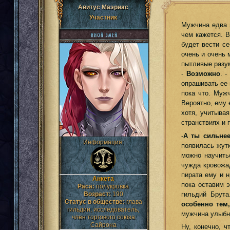
Авитус Маэриас
Участник
Мужчина едва 
чем кажется. В
будет вести се
очень и очень 
пытливые разу
-
Возможно
. 
опрашивать ее 
пока что. Муж
Вероятно, ему 
хотя, учитыва
странствиях и 
-
А ты сильне
Информация:
появилась жут
можно научить
чужда кровожа
пирата ему и н
Анкета
пока оставим э
Раса:
полукровка
гильдий Брут
Возраст:
190
Статус в обществе:
глава
особенно тем
гильдии, исследователь,
мужчина улыбн
член торгового союза
Сайрона
Ну, конечно, 