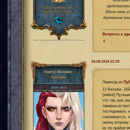
представляю
Последний визит:
Вдоль стен у
06.07.2025 12:49
деревянные шк
Вопросы к ад
0
26.08.2024 22:35
Авитус Маэриас
Участник
Переход из
Пу
12 Белума 165
[indent] Путеш
что так или и
таверны встрет
последовало, и
сомневается, 
палец второму 
ну по крайне м