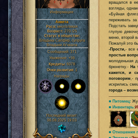
вращался в ее
взгляды, однак
Информация:
«Буйная фляга
переживать за
Анкета
Подстать заве
Раса:
многоликая
Возраст:
270 /25
глупую девочк
Статус в обществе:
меню, второй в
Владыка Сапфир, супруга
Пожалуй это б
Владыки Аг’кхала
-Прости,
- все
Сообщений:
371
простые вопро
Уважение:
+36
молоденькая д
Кредиты
:
6078
брюнетку.-
На 
Очки развития
:
1
кажется, и с
Награды:
поговорим
,- 
искрились сме
города – возмо
■ Питомец:
Жук
■ Инвентарь:
И
Последний визит:
06.08.2025 19:03
■ Отношения 
■ Эпизоды:
Эп