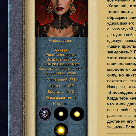
все желания, а
-Хороший, пл
точно знать,
обращают вни
удерживая его 
с бормотухой 
девчушка побе
вдохнув пряный
Информация:
-
Какие просты
Анкета
завидовать? 
Раса:
многоликая
этого самого 
Возраст:
270 /25
свои желания
Статус в обществе:
Владыка Сапфир, супруга
марионеток за
Владыки Аг’кхала
силу, но никт
Сообщений:
371
показаться ст
Уважение:
+36
Наверное, та 
Кредиты
:
6078
-
В последнее 
Очки развития
:
1
Когда тебе не
что мной движ
Награды:
своего собесе
развеется, а т
достанем его т
хищную.-
Если