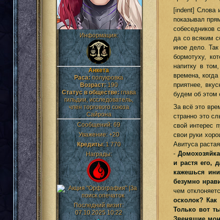
[indent] Слова
показывал прям
собеседников с
Информация:
да со всяким с
иное дело. Так
бормотуху, ко
напитку в том
Анкета
времена, когда
Раса:
полукровка
приятнее, вку
Возраст:
190
Статус в обществе:
глава
будем об этом 
гильдии, исследователь,
За всё это вре
член торгового союза
Сайрона
странно это сл
Сообщений:
69
свой интерес п
свои руки хоро
Уважение:
+20
Авитуса растая
Кредиты
:
1 770
-
Домохозяйка
Награды:
и растя его, 
кажешься ини
безумно нрави
чем отклоняетс
осколок? Как 
Последний визит:
Только вот т
07.10.2025 10:22
Звенящие моне