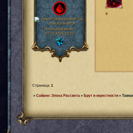
0
Последний визит:
07.10.2025 10:22
Страница:
1
»
Сайрон: Эпоха Рассвета
»
Брут и окрестности
»
Тавер