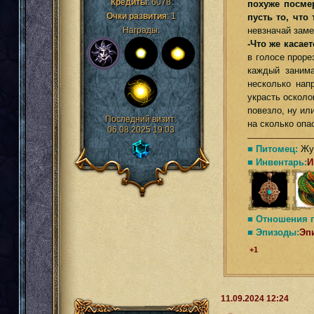
Кредиты
:
6078
похуже посмер
Очки развития
:
1
пусть то, что
невзначай зам
Награды:
-Что же касае
в голосе проре
каждый занима
несколько нап
украсть осколо
повезло, ну ил
Последний визит:
на сколько опа
06.08.2025 19:03
■ Питомец:
Жук
■ Инвентарь:
И
■ Отношения 
■ Эпизоды:
Эп
+1
11.09.2024 12:24