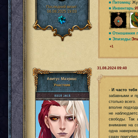
■ Питомец:
Жук
Последний визит:
■ Инвентарь:
И
06.08.2025 19:03
■ Отношения 
■ Эпизоды:
Эп
+1
31.08.2024 09:40
Авитус Маэриас
Участник
-
И часто тебя
забавными и п
столько всего.
вполне подходи
не наблюдаетс
свободы. Так 
внимание на с
одна наверняк
сразу пригубил,