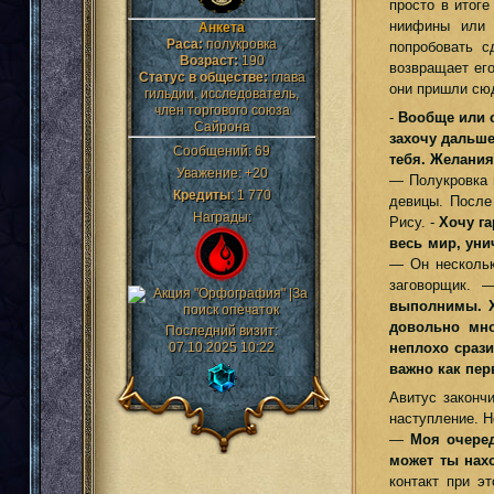
просто в итог
ниифины или 
Анкета
Раса:
полукровка
попробовать с
Возраст:
190
возвращает его
Статус в обществе:
глава
они пришли сюд
гильдии, исследователь,
член торгового союза
-
Вообще или с
Сайрона
захочу дальше
Сообщений:
69
тебя. Желания
Уважение:
+20
— Полукровка 
Кредиты
:
1 770
девицы. После
Награды:
Рису. -
Хочу г
весь мир, уни
— Он нескольк
заговорщик. 
выполнимы. Х
довольно мно
Последний визит:
неплохо срази
07.10.2025 10:22
важно как пер
Авитус законч
наступление. Н
—
Моя очеред
может ты нах
контакт при э