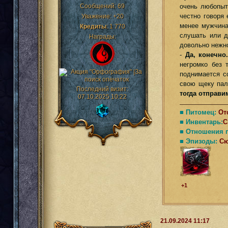
Сообщений:
69
очень любопыт
честно говоря
Уважение:
+20
менее мужчина
Кредиты
:
1 770
слушать или д
Награды:
довольно нежно
-
Да, конечно.
негромко без 
поднимается со
свою щеку пал
Последний визит:
тогда отправи
07.10.2025 10:22
■ Питомец:
От
■ Инвентарь:
С
■ Отношения 
■ Эпизоды:
С
+1
21.09.2024 11:17