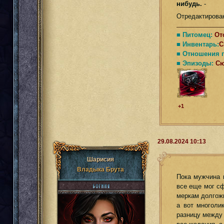
нибудь.
-
Отредактирован
■ Питомец:
От
■ Инвентарь:
С
■ Отношения 
■ Эпизоды:
С
+1
29.08.2024 10:13
Шарисия
Владыка Брута
Пока мужчина 
все еще мог сф
меркам долгожи
а вот многоли
разницу между 