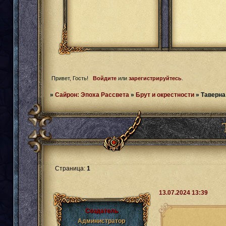
Привет, Гость!
Войдите
или
зарегистрируйтесь
.
»
Сайрон: Эпоха Рассвета
»
Брут и окрестности
»
Таверна
Страница:
1
13.07.2024 13:39
Создатель
Администратор