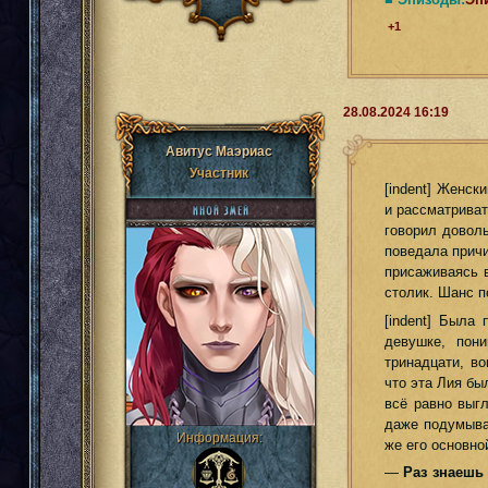
+1
28.08.2024 16:19
Авитус Маэриас
Участник
[indent] Женск
и рассматриват
говорил доволь
поведала причи
присаживаясь в
столик. Шанс п
[indent] Была
девушке, пони
тринадцати, во
что эта Лия бы
всё равно выг
даже подумыват
Информация:
же его основно
—
Раз знаешь