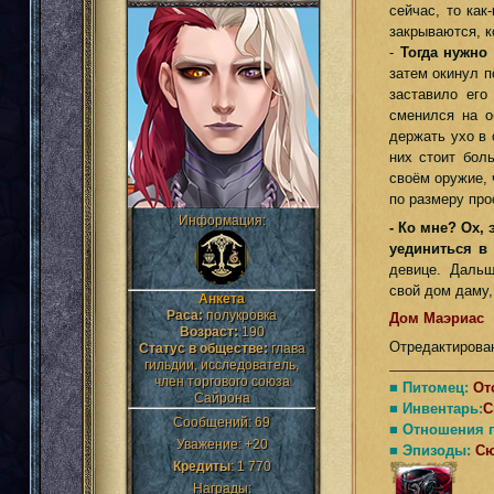
сейчас, то как
закрываются, к
-
Тогда нужно
затем окинул 
заставило его
сменился на о
держать ухо в 
них стоит бол
своём оружие, 
по размеру про
Информация:
- Ко мне? Ох,
уединиться в 
девице. Дальше
свой дом даму
Анкета
Раса:
полукровка
Дом Маэриас
Возраст:
190
Отредактирован
Статус в обществе:
глава
гильдии, исследователь,
член торгового союза
■ Питомец:
От
Сайрона
■ Инвентарь:
С
Сообщений:
69
■ Отношения 
Уважение:
+20
■ Эпизоды:
С
Кредиты
:
1 770
Награды: