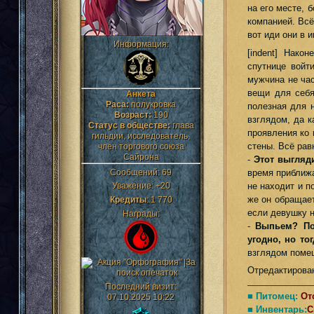
на его месте, 
компанией. Всё
вот иди они в 
Информация:
[indent] Нако
спутнице войт
мужчина не час
вещи для себя
Анкета
Раса:
полукровка
полезная для 
Возраст:
190
взглядом, да к
Статус в обществе:
глава
проявления ко 
гильдии, исследователь,
стены. Всё рав
член торгового союза
Сайрона
-
Этот выгляд
Сообщений:
69
время приближа
не находит и п
Уважение:
+20
же он обращает
Кредиты
:
1 770
если девушку н
Награды:
-
Выпьем? По
угодно, но то
взглядом помещ
Отредактирован
Последний визит:
■ Питомец:
От
07.10.2025 10:22
■ Инвентарь:
С