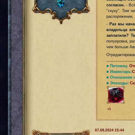
согласен.
- Вс
"скуку". Тем н
распоряжении, 
-
Раз мы начал
владельца ил
заплатили? Т
полукровка, ра
чем больше Ави
Отредактирован
■ Питомец:
От
■ Инвентарь:
С
■ Отношения 
■ Эпизоды:
С
+1
07.09.2024 15:44